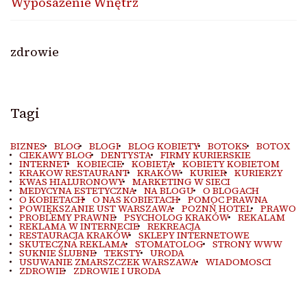
Wyposażenie Wnętrz
zdrowie
Tagi
BIZNES
BLOG
BLOGI
BLOG KOBIETY
BOTOKS
BOTOX
CIEKAWY BLOG
DENTYSTA
FIRMY KURIERSKIE
INTERNET
KOBIECIE
KOBIETA
KOBIETY KOBIETOM
KRAKOW RESTAURANT
KRAKÓW
KURIER
KURIERZY
KWAS HIALURONOWY
MARKETING W SIECI
MEDYCYNA ESTETYCZNA
NA BLOGU
O BLOGACH
O KOBIETACH
O NAS KOBIETACH
POMOC PRAWNA
POWIĘKSZANIE UST WARSZAWA
POZNŃ HOTEL
PRAWO
PROBLEMY PRAWNE
PSYCHOLOG KRAKÓW
REKALAM
REKLAMA W INTERNECIE
REKREACJA
RESTAURACJA KRAKÓW
SKLEPY INTERNETOWE
SKUTECZNA REKLAMA
STOMATOLOG
STRONY WWW
SUKNIE ŚLUBNE
TEKSTY
URODA
USUWANIE ZMARSZCZEK WARSZAWA
WIADOMOSCI
ZDROWIE
ZDROWIE I URODA