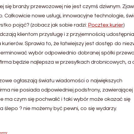
cej się branży przewozowej nie jest czymś dziwnym. Zjaw
o. Całkowicie nowe usługi, innowacyjne technologie, św
stko pojąć? (zobacz jak sobie radzi:
Pocztex kurier
)
adczają klientom przysługę i z przyjemnością udostępnia
kurierów. Sprawia to, że łatwiejszy jest dostęp do niez
eterminować wybór odpowiednio dobranej spółki przew
 firma będzie najlepsza w przesyłkach drobnicowych, a
ozowe ogłaszają światu wiadomości o największych
firma nie posiada odpowiedniej podstrony, zawierającej
nie ma czym się pochwalić i taki wybór może okazać się
na ślepo ? nie możemy być pewni, co się wydarzy.
erzy