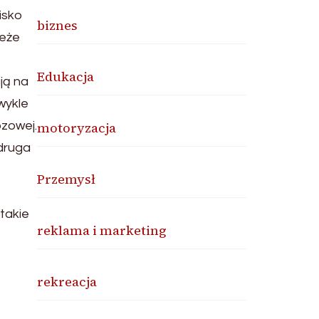
isko
biznes
ieże
Edukacja
ją na
wykle
ozowej.
motoryzacja
 druga
Przemysł
 takie
reklama i marketing
rekreacja