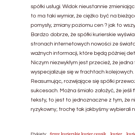
spółki usługi. Widok nieustannie zmieniają
to ma taki wymiar, że ciężko być na bieżąc
pomysły, zmiany poziomu cen ? jak to wszy
Bardzo dobrze, że spółki kurierskie wyświ
stronach internetowych nowości ze świata 
ważnych informacji, które będą później d
Niczym niezwykłym jest przecież, że jedna
wyspecjalizuje się w frachtach kolejowych.
Reasumując, rozwijające się spółki przew
sukcesach. Można śmiało założyć, że jeśli 
teksty, to jest to jednoznaczne z tym, że 
ryzykowny; trochę tak jakbyśmy wybierali 
firmy kurierskie kurier cennik
kurier
kuri
Etykiety: