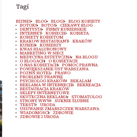
Tagi
BIZNES
BLOG
BLOGI
BLOG KOBIETY
BOTOKS
BOTOX
CIEKAWY BLOG
DENTYSTA
FIRMY KURIERSKIE
INTERNET
KOBIECIE
KOBIETA
KOBIETY KOBIETOM
KRAKOW RESTAURANT
KRAKÓW
KURIER
KURIERZY
KWAS HIALURONOWY
MARKETING W SIECI
MEDYCYNA ESTETYCZNA
NA BLOGU
O BLOGACH
O KOBIETACH
O NAS KOBIETACH
POMOC PRAWNA
POWIĘKSZANIE UST WARSZAWA
POZNŃ HOTEL
PRAWO
PROBLEMY PRAWNE
PSYCHOLOG KRAKÓW
REKALAM
REKLAMA W INTERNECIE
REKREACJA
RESTAURACJA KRAKÓW
SKLEPY INTERNETOWE
SKUTECZNA REKLAMA
STOMATOLOG
STRONY WWW
SUKNIE ŚLUBNE
TEKSTY
URODA
USUWANIE ZMARSZCZEK WARSZAWA
WIADOMOSCI
ZDROWIE
ZDROWIE I URODA