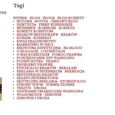
Tagi
nia
BIZNES
BLOG
BLOGI
BLOG KOBIETY
BOTOKS
BOTOX
CIEKAWY BLOG
DENTYSTA
FIRMY KURIERSKIE
INTERNET
KOBIECIE
KOBIETA
KOBIETY KOBIETOM
KRAKOW RESTAURANT
KRAKÓW
KURIER
KURIERZY
KWAS HIALURONOWY
MARKETING W SIECI
MEDYCYNA ESTETYCZNA
NA BLOGU
O BLOGACH
O KOBIETACH
O NAS KOBIETACH
POMOC PRAWNA
POWIĘKSZANIE UST WARSZAWA
POZNŃ HOTEL
PRAWO
PROBLEMY PRAWNE
PSYCHOLOG KRAKÓW
REKALAM
REKLAMA W INTERNECIE
REKREACJA
RESTAURACJA KRAKÓW
SKLEPY INTERNETOWE
SKUTECZNA REKLAMA
STOMATOLOG
STRONY WWW
SUKNIE ŚLUBNE
TEKSTY
URODA
USUWANIE ZMARSZCZEK WARSZAWA
WIADOMOSCI
ZDROWIE
ZDROWIE I URODA