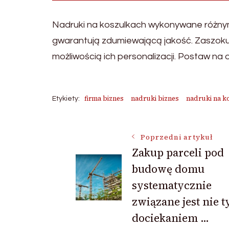
Nadruki na koszulkach wykonywane różny
gwarantują zdumiewającą jakość. Zaszoku
możliwością ich personalizacji. Postaw na 
firma biznes
nadruki biznes
nadruki na k
Etykiety:
Nawigacja
Poprzedni artykuł
Zakup parceli pod
budowę domu
wpisu
systematycznie
związane jest nie t
dociekaniem …