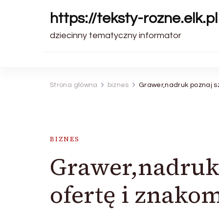
https://teksty-rozne.elk.pl
dziecinny tematyczny informator
Strona główna
biznes
Grawer,nadruk poznaj sz
BIZNES
Grawer,nadruk
ofertę i znakom