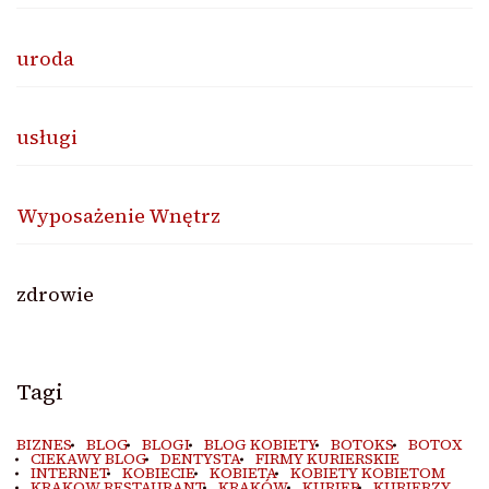
uroda
usługi
Wyposażenie Wnętrz
zdrowie
Tagi
BIZNES
BLOG
BLOGI
BLOG KOBIETY
BOTOKS
BOTOX
CIEKAWY BLOG
DENTYSTA
FIRMY KURIERSKIE
INTERNET
KOBIECIE
KOBIETA
KOBIETY KOBIETOM
KRAKOW RESTAURANT
KRAKÓW
KURIER
KURIERZY