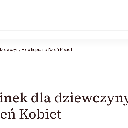
ziewczyny – co kupić na Dzień Kobiet
inek dla dziewczyny
ień Kobiet