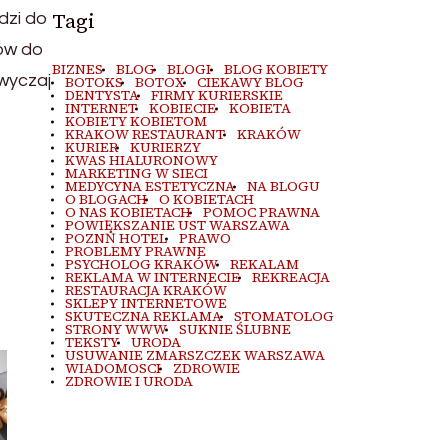
Tagi
dzi do
ków do
BIZNES
BLOG
BLOGI
BLOG KOBIETY
zwyczaj
BOTOKS
BOTOX
CIEKAWY BLOG
DENTYSTA
FIRMY KURIERSKIE
INTERNET
KOBIECIE
KOBIETA
KOBIETY KOBIETOM
KRAKOW RESTAURANT
KRAKÓW
e
KURIER
KURIERZY
KWAS HIALURONOWY
MARKETING W SIECI
MEDYCYNA ESTETYCZNA
NA BLOGU
O BLOGACH
O KOBIETACH
O NAS KOBIETACH
POMOC PRAWNA
POWIĘKSZANIE UST WARSZAWA
POZNŃ HOTEL
PRAWO
PROBLEMY PRAWNE
PSYCHOLOG KRAKÓW
REKALAM
REKLAMA W INTERNECIE
REKREACJA
RESTAURACJA KRAKÓW
SKLEPY INTERNETOWE
SKUTECZNA REKLAMA
STOMATOLOG
STRONY WWW
SUKNIE ŚLUBNE
TEKSTY
URODA
USUWANIE ZMARSZCZEK WARSZAWA
WIADOMOSCI
ZDROWIE
ZDROWIE I URODA