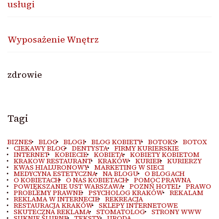
usługi
Wyposażenie Wnętrz
zdrowie
Tagi
BIZNES
BLOG
BLOGI
BLOG KOBIETY
BOTOKS
BOTOX
CIEKAWY BLOG
DENTYSTA
FIRMY KURIERSKIE
INTERNET
KOBIECIE
KOBIETA
KOBIETY KOBIETOM
KRAKOW RESTAURANT
KRAKÓW
KURIER
KURIERZY
KWAS HIALURONOWY
MARKETING W SIECI
MEDYCYNA ESTETYCZNA
NA BLOGU
O BLOGACH
O KOBIETACH
O NAS KOBIETACH
POMOC PRAWNA
POWIĘKSZANIE UST WARSZAWA
POZNŃ HOTEL
PRAWO
PROBLEMY PRAWNE
PSYCHOLOG KRAKÓW
REKALAM
REKLAMA W INTERNECIE
REKREACJA
RESTAURACJA KRAKÓW
SKLEPY INTERNETOWE
SKUTECZNA REKLAMA
STOMATOLOG
STRONY WWW
SUKNIE ŚLUBNE
TEKSTY
URODA